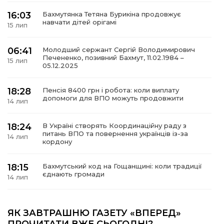
16:03
Бахмутянка Тетяна Бурикіна продовжує
навчати дітей орігамі
15 лип
06:41
Молодший сержант Сергій Володимирович
а
Печененко, позивний Бахмут, 11.02.1984 –
15 лип
05.12.2025
газети
18:28
Пенсія 8400 грн і робота: коли виплату
допомоги для ВПО можуть продовжити
14 лип
ійна політика
18:24
В Україні створять Координаційну раду з
ійна місія
питань ВПО та повернення українців із-за
14 лип
кордону
ти
18:15
Бахмутський код на Гощанщині: коли традиції
єднають громади
14 лип
17:25
Маленькі бахмутяни у Музеї роботів
ЯК ЗАВТРАШНЮ ГАЗЕТУ «ВПЕРЕД»
10 лип