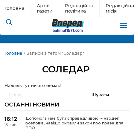
Архів
Редакційна
Редакційна
Головна
газети
політика
місія
Головна
Записи з тегом "Соледар"
пам’яті
СОЛЕДАР
 в евакуації
Нажаль тут нічого немає!
льство
Пошук:
ні новини
ОСТАННІ НОВИНИ
цина
16:12
Допомога має бути справедливою, – нардеп
розповів, навіщо оновили закон про права для
15 лип
ВПО