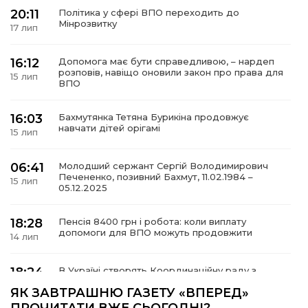
20:11
Політика у сфері ВПО переходить до
Мінрозвитку
17 лип
16:12
Допомога має бути справедливою, – нардеп
а
розповів, навіщо оновили закон про права для
15 лип
ВПО
газети
16:03
Бахмутянка Тетяна Бурикіна продовжує
навчати дітей орігамі
15 лип
ійна політика
06:41
Молодший сержант Сергій Володимирович
Печененко, позивний Бахмут, 11.02.1984 –
ійна місія
15 лип
05.12.2025
ти
18:28
Пенсія 8400 грн і робота: коли виплату
допомоги для ВПО можуть продовжити
14 лип
18:24
В Україні створять Координаційну раду з
питань ВПО та повернення українців із-за
14 лип
ЯК ЗАВТРАШНЮ ГАЗЕТУ «ВПЕРЕД»
кордону