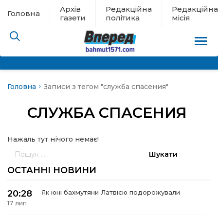
Архів
Редакційна
Редакційна
Головна
газети
політика
місія
Головна
Записи з тегом "служба спасения"
пам’яті
СЛУЖБА СПАСЕНИЯ
 в евакуації
Нажаль тут нічого немає!
льство
Пошук:
ні новини
ОСТАННІ НОВИНИ
цина
20:28
Як юні бахмутяни Латвією подорожували
17 лип