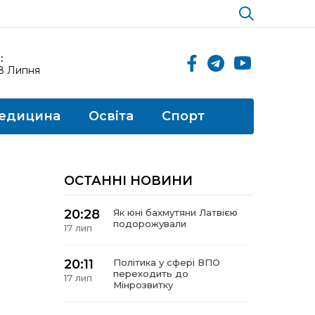
:
18 Липня
едицина
Освіта
Спорт
ОСТАННІ НОВИНИ
20:28
Як юні бахмутяни Латвією
подорожували
17 лип
20:11
Політика у сфері ВПО
переходить до
17 лип
Мінрозвитку