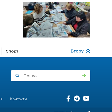
за кордону
18:15
Бахмутський код на
Гощанщині: коли традиції
14 лип
єднають громади
17:25
Маленькі бахмутяни у
Музеї роботів
10 лип
Спорт
Вгору
17:18
Морські мушлі в техніці
макраме
10 лип
17:07
Бахмутяни вибороли
нагороди на чемпіонаті
10 лип
України з пара
настільного тенісу
11:54
Юна бахмутянка Кіра
Радченко долучилася до
ія
Контакти
08 лип
унікального інклюзивного
культурно-мистецького
проєкту «КОЛО