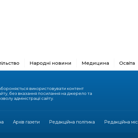
пільство
Народні новини
Медицина
Освіта
абороняється використовувати контент
айту, без вказання посилання на джерело та
зволу адміністрації сайту.
на
Архів газети
Редакційна політика
Редакційна міс