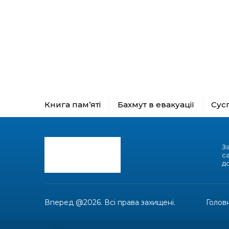
Книга пам’яті
Бахмут в евакуації
Сус
З
с
до
Вперед @2026. Всі права захищені.
Голов