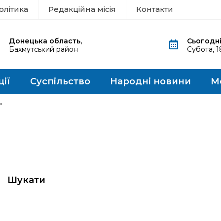
олітика
Редакційна місія
Контакти
Донецька область,
Сьогодні
Бахмутський район
Субота, 
ції
Суспільство
Народні новини
М
"