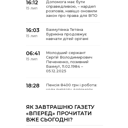
16:12
Допомога має бути
справедливою, – нардеп
15 лип
розповів, навіщо оновили
закон про права для ВПО
16:03
Бахмутянка Тетяна
Бурикіна продовжує
15 лип
навчати дітей орігамі
06:41
Молодший сержант
Сергій Володимирович
15 лип
Печененко, позивний
Бахмут, 11.02.1984 –
05.12.2025
18:28
Пенсія 8400 грн і робота:
коли виплату допомоги
14 лип
для ВПО можуть
продовжити
ЯК ЗАВТРАШНЮ ГАЗЕТУ
18:24
«ВПЕРЕД» ПРОЧИТАТИ
В Україні створять
Координаційну раду з
14 лип
ВЖЕ СЬОГОДНІ?
питань ВПО та
повернення українців із-