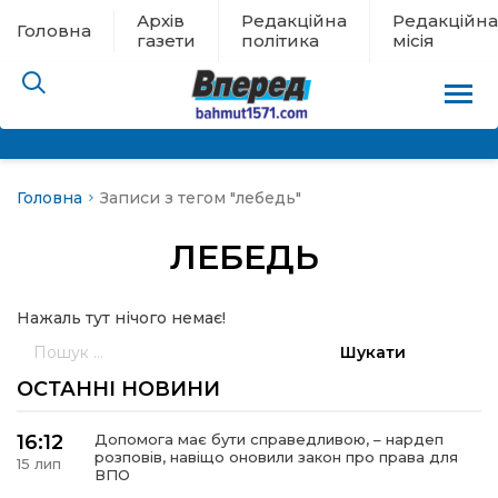
Архів
Редакційна
Редакційна
Головна
газети
політика
місія
Головна
Записи з тегом "лебедь"
пам’яті
ЛЕБЕДЬ
 в евакуації
Нажаль тут нічого немає!
льство
Пошук:
ні новини
ОСТАННІ НОВИНИ
цина
16:12
Допомога має бути справедливою, – нардеп
розповів, навіщо оновили закон про права для
15 лип
ВПО