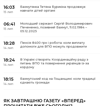
16:03
Бахмутянка Тетяна Бурикіна продовжує
навчати дітей орігамі
15 лип
06:41
Молодший сержант Сергій Володимирович
а
Печененко, позивний Бахмут, 11.02.1984 –
15 лип
05.12.2025
газети
18:28
Пенсія 8400 грн і робота: коли виплату
допомоги для ВПО можуть продовжити
14 лип
ійна політика
18:24
В Україні створять Координаційну раду з
ійна місія
питань ВПО та повернення українців із-за
14 лип
кордону
ти
18:15
Бахмутський код на Гощанщині: коли традиції
єднають громади
14 лип
17:25
Маленькі бахмутяни у Музеї роботів
ЯК ЗАВТРАШНЮ ГАЗЕТУ «ВПЕРЕД»
10 лип