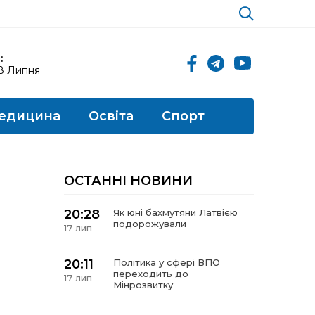
:
18 Липня
едицина
Освіта
Спорт
ОСТАННІ НОВИНИ
20:28
Як юні бахмутяни Латвією
подорожували
17 лип
20:11
Політика у сфері ВПО
переходить до
17 лип
Мінрозвитку