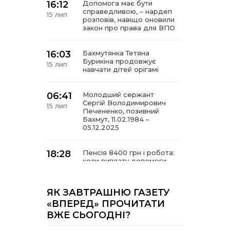
16:12
Допомога має бути
справедливою, – нардеп
15 лип
розповів, навіщо оновили
закон про права для ВПО
16:03
Бахмутянка Тетяна
Бурикіна продовжує
15 лип
навчати дітей орігамі
06:41
Молодший сержант
Сергій Володимирович
15 лип
Печененко, позивний
Бахмут, 11.02.1984 –
05.12.2025
18:28
Пенсія 8400 грн і робота:
коли виплату допомоги
14 лип
для ВПО можуть
продовжити
ЯК ЗАВТРАШНЮ ГАЗЕТУ
18:24
«ВПЕРЕД» ПРОЧИТАТИ
В Україні створять
Координаційну раду з
14 лип
ВЖЕ СЬОГОДНІ?
питань ВПО та
повернення українців із-