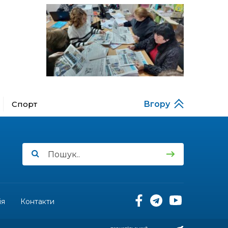
за кордону
18:15
Бахмутський код на
Гощанщині: коли традиції
14 лип
єднають громади
17:25
Маленькі бахмутяни у
Музеї роботів
10 лип
Спорт
Вгору
17:18
Морські мушлі в техніці
макраме
10 лип
17:07
Бахмутяни вибороли
нагороди на чемпіонаті
10 лип
України з пара
настільного тенісу
11:54
Юна бахмутянка Кіра
Радченко долучилася до
ія
Контакти
08 лип
унікального інклюзивного
культурно-мистецького
проєкту «КОЛО