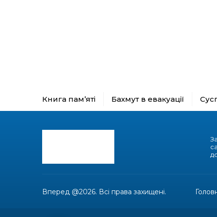
Книга пам’яті
Бахмут в евакуації
Сус
З
с
до
Вперед @2026. Всі права захищені.
Голов