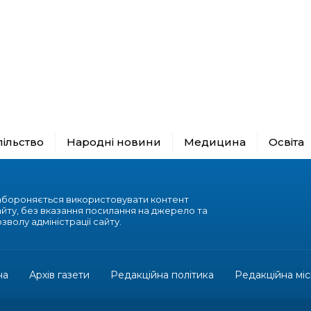
пільство
Народні новини
Медицина
Освіта
абороняється використовувати контент
айту, без вказання посилання на джерело та
зволу адміністрації сайту.
на
Архів газети
Редакційна політика
Редакційна міс