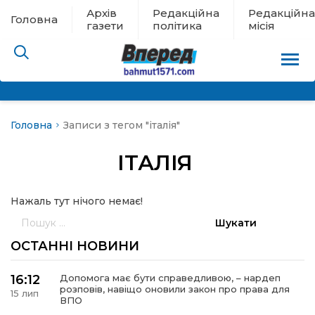
Архів
Редакційна
Редакційна
Головна
газети
політика
місія
Головна
Записи з тегом "італія"
пам’яті
ІТАЛІЯ
 в евакуації
Нажаль тут нічого немає!
льство
Пошук:
ні новини
ОСТАННІ НОВИНИ
цина
16:12
Допомога має бути справедливою, – нардеп
розповів, навіщо оновили закон про права для
15 лип
ВПО