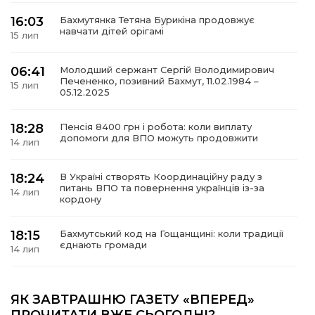
16:03
Бахмутянка Тетяна Бурикіна продовжує
навчати дітей орігамі
15 лип
06:41
Молодший сержант Сергій Володимирович
а
Печененко, позивний Бахмут, 11.02.1984 –
15 лип
05.12.2025
газети
18:28
Пенсія 8400 грн і робота: коли виплату
допомоги для ВПО можуть продовжити
14 лип
ійна політика
18:24
В Україні створять Координаційну раду з
ійна місія
питань ВПО та повернення українців із-за
14 лип
кордону
ти
18:15
Бахмутський код на Гощанщині: коли традиції
єднають громади
14 лип
17:25
Маленькі бахмутяни у Музеї роботів
ЯК ЗАВТРАШНЮ ГАЗЕТУ «ВПЕРЕД»
10 лип