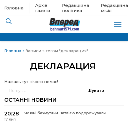
Архів
Редакційна
Редакційна
Головна
газети
політика
місія
Головна
Записи з тегом "декларация"
пам’яті
ДЕКЛАРАЦИЯ
 в евакуації
Нажаль тут нічого немає!
льство
Пошук:
ні новини
ОСТАННІ НОВИНИ
цина
20:28
Як юні бахмутяни Латвією подорожували
17 лип