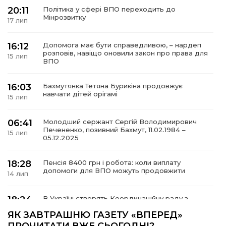
20:11
Політика у сфері ВПО переходить до
Мінрозвитку
17 лип
16:12
Допомога має бути справедливою, – нардеп
а
розповів, навіщо оновили закон про права для
15 лип
ВПО
газети
16:03
Бахмутянка Тетяна Бурикіна продовжує
навчати дітей орігамі
15 лип
ійна політика
06:41
Молодший сержант Сергій Володимирович
Печененко, позивний Бахмут, 11.02.1984 –
ійна місія
15 лип
05.12.2025
ти
18:28
Пенсія 8400 грн і робота: коли виплату
допомоги для ВПО можуть продовжити
14 лип
18:24
В Україні створять Координаційну раду з
питань ВПО та повернення українців із-за
14 лип
ЯК ЗАВТРАШНЮ ГАЗЕТУ «ВПЕРЕД»
кордону