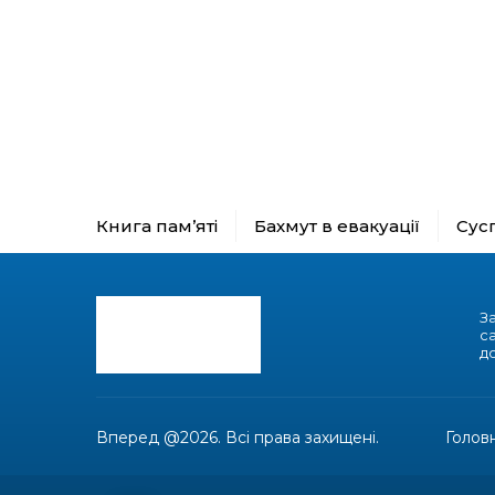
Книга пам’яті
Бахмут в евакуації
Сус
З
с
до
Вперед @2026. Всі права захищені.
Голов