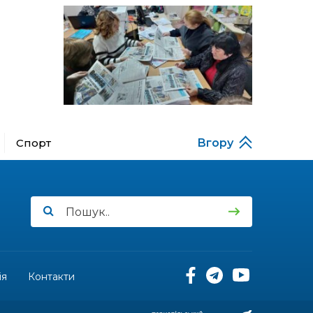
Музеї роботів
10 лип
17:18
Морські мушлі в техніці
макраме
10 лип
17:07
Бахмутяни вибороли
нагороди на чемпіонаті
10 лип
України з пара
настільного тенісу
Спорт
Вгору
11:54
Юна бахмутянка Кіра
Радченко долучилася до
08 лип
унікального інклюзивного
культурно-мистецького
проєкту «КОЛО
незламних»
11:45
Третій рік поспіль округ
Салдус приймає молодь
08 лип
із Бахмута
ія
Контакти
11:19
Солдат Сірик Тарас