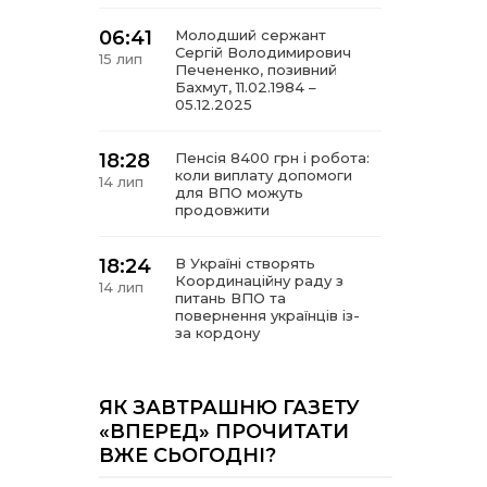
06:41
Молодший сержант
Сергій Володимирович
15 лип
Печененко, позивний
Бахмут, 11.02.1984 –
05.12.2025
18:28
Пенсія 8400 грн і робота:
коли виплату допомоги
14 лип
для ВПО можуть
продовжити
18:24
В Україні створять
Координаційну раду з
14 лип
питань ВПО та
повернення українців із-
за кордону
18:15
Бахмутський код на
Гощанщині: коли традиції
ЯК ЗАВТРАШНЮ ГАЗЕТУ
14 лип
єднають громади
«ВПЕРЕД» ПРОЧИТАТИ
ВЖЕ СЬОГОДНІ?
17:25
Маленькі бахмутяни у