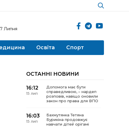
17 Липня
едицина
Освіта
Спорт
ОСТАННІ НОВИНИ
16:12
Допомога має бути
справедливою, – нардеп
15 лип
розповів, навіщо оновили
закон про права для ВПО
16:03
Бахмутянка Тетяна
Бурикіна продовжує
15 лип
навчати дітей орігамі