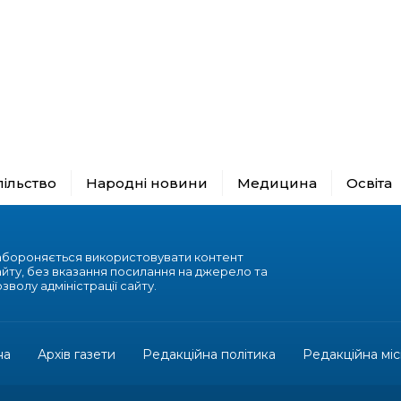
пільство
Народні новини
Медицина
Освіта
абороняється використовувати контент
айту, без вказання посилання на джерело та
зволу адміністрації сайту.
на
Архів газети
Редакційна політика
Редакційна міс