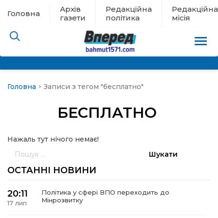
Архів
Редакційна
Редакційна
Головна
газети
політика
місія
Головна
Записи з тегом "бесплатно"
пам’яті
БЕСПЛАТНО
 в евакуації
Нажаль тут нічого немає!
льство
Пошук:
ні новини
ОСТАННІ НОВИНИ
цина
20:11
Політика у сфері ВПО переходить до
Мінрозвитку
17 лип