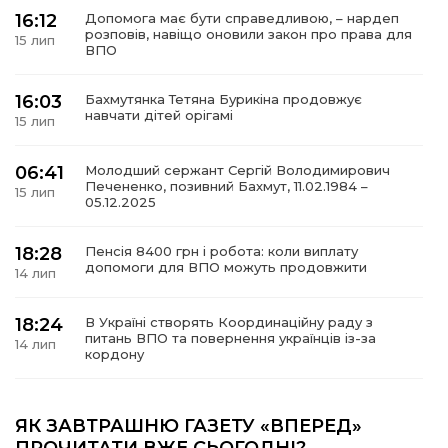
16:12
Допомога має бути справедливою, – нардеп
розповів, навіщо оновили закон про права для
15 лип
ВПО
16:03
Бахмутянка Тетяна Бурикіна продовжує
а
навчати дітей орігамі
15 лип
газети
06:41
Молодший сержант Сергій Володимирович
Печененко, позивний Бахмут, 11.02.1984 –
15 лип
05.12.2025
ійна політика
18:28
Пенсія 8400 грн і робота: коли виплату
ійна місія
допомоги для ВПО можуть продовжити
14 лип
ти
18:24
В Україні створять Координаційну раду з
питань ВПО та повернення українців із-за
14 лип
кордону
18:15
Бахмутський код на Гощанщині: коли традиції
єднають громади
ЯК ЗАВТРАШНЮ ГАЗЕТУ «ВПЕРЕД»
14 лип