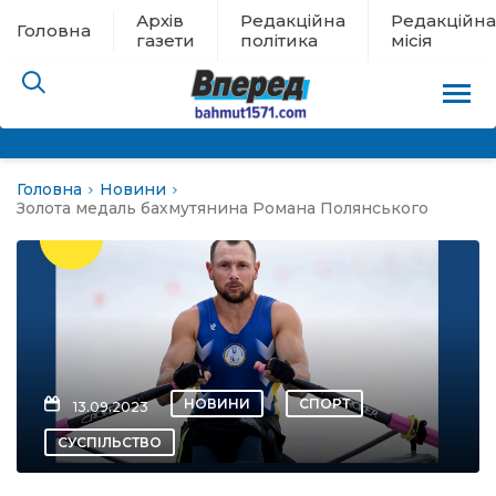
Архів
Редакційна
Редакційна
Головна
газети
політика
місія
Головна
Новини
пам’яті
Золота медаль бахмутянина Романа Полянського
 в евакуації
льство
ні новини
НОВИНИ
СПОРТ
13.09.2023
цина
СУСПІЛЬСТВО