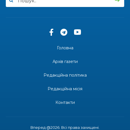
13:40
“Серпневі свята” – Клуб з народознавства
“Народний календар”
30 лип
13:33
Юні мешканці Бахмутської громади у Харкові
долучилися до проєкту «Радість у дитячих
30 лип
усмішках»
Головна
13:27
Інформація про фінансування матеріальної
допомоги мешканцям Бахмутської міської
30 лип
Архів газети
територіальної громади
Редакційна політика
14:37
«Дві музи» у Рівному: свято краси, мистецтва
та натхнення!
28 лип
Редакційна місія
14:31
Зустріч провідних спортсменів і тренерів
Донеччини
Контакти
28 лип
14:23
Одна з найяскравіших постатей Бахмута –
Борис Сергійович Вальх, видатний лікар,
28 лип
епідеміолог, зоолог
Вперед @2026. Всі права захищені.