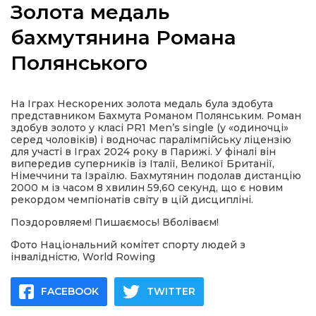
Золота медаль
бахмутянина Романа
Полянського
а
На Іграх Нескорених золота медаль була здобута
газети
представником Бахмута Романом Полянським. Роман
здобув золото у класі PR1 Men’s single (у «одиночці»
серед чоловіків) і водночас паралімпійську ліцензію
ійна політика
для участі в Іграх 2024 року в Парижі. У фіналі він
випередив суперників із Італії, Великої Британії,
Німеччини та Ізраїлю. Бахмутянин подолав дистанцію
ійна місія
2000 м із часом 8 хвилин 59,60 секунд, що є новим
рекордом чемпіонатів світу в цій дисципліні.
Поздоровляем! Пишаємось! Вболіваєм!
ти
Фото Національний комітет спорту людей з
інвалідністю, World Rowing
FACEBOOK
TWITTER