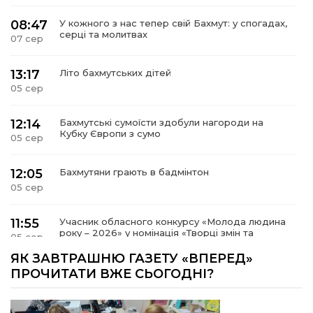
08:47
У кожного з нас тепер свій Бахмут: у спогадах,
серці та молитвах
07 сер
13:17
Літо бахмутських дітей
05 сер
12:14
Бахмутські сумоїсти здобули нагороди на
Кубку Європи з сумо
05 сер
12:05
Бахмутяни грають в бадмінтон
05 сер
11:55
Учасник обласного конкурсу «Молода людина
року – 2026» у номінація «Творці змін та
05 сер
можливостей» Владислав Воробйов
ЯК ЗАВТРАШНЮ ГАЗЕТУ «ВПЕРЕД»
ПРОЧИТАТИ ВЖЕ СЬОГОДНІ?
15:18
Мобільні клініки надали медичну допомогу 4
810 жителям Донеччини
03 сер