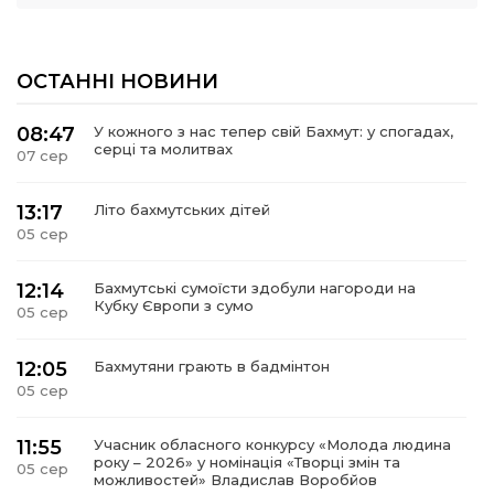
ОСТАННІ НОВИНИ
08:47
У кожного з нас тепер свій Бахмут: у спогадах,
серці та молитвах
07 сер
13:17
Літо бахмутських дітей
05 сер
12:14
Бахмутські сумоїсти здобули нагороди на
Кубку Європи з сумо
05 сер
12:05
Бахмутяни грають в бадмінтон
05 сер
11:55
Учасник обласного конкурсу «Молода людина
року – 2026» у номінація «Творці змін та
05 сер
можливостей» Владислав Воробйов