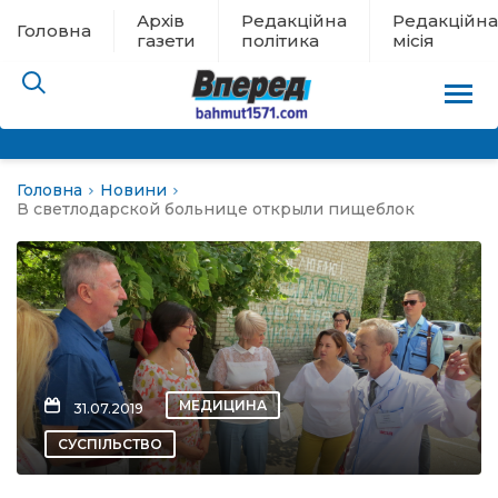
Архів
Редакційна
Редакційна
Головна
газети
політика
місія
Головна
Новини
пам’яті
В светлодарской больнице открыли пищеблок
 в евакуації
льство
ні новини
МЕДИЦИНА
31.07.2019
цина
СУСПІЛЬСТВО