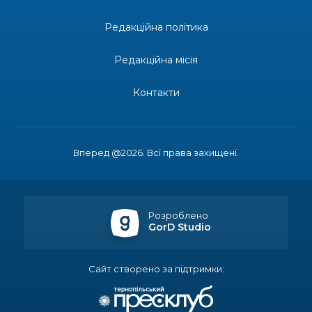
Редакційна політика
14:23
Одна з найяскравіших постатей Бахмута –
Борис Сергійович Вальх, видатний лікар,
28 лип
епідеміолог, зоолог
Редакційна місія
13:19
Бахмутських медичних працівників привітали з
Контакти
професійним святом
25 лип
13:10
Літо, враження, творчість
24 лип
Вперед @2026. Всі права захищені.
14:38
Кабмін запровадив персональне фінансування
соцпослуг для ВПО: кошти надходитимуть на
23 лип
спецрахунки
Розроблено
GorD Studio
16:39
Іпотеку для ВПО спростили, але з одним
нюансом: деталі оновленої “єОселі”
22 лип
Сайт створено за підтримки:
16:34
Перемога бахмутян на фіналі Кубка України з
легкоатлетичних метань
22 лип