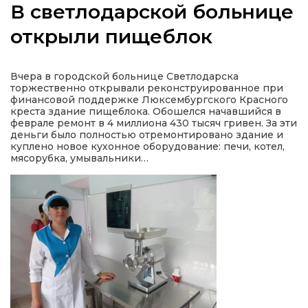
В светлодарской больнице
открыли пищеблок
а
Вчера в городской больнице Светлодарска
торжественно открывали реконструированное при
финансовой поддержке Люксембургского Красного
газети
креста здание пищеблока. Обошелся начавшийся в
феврале ремонт в 4 миллиона 430 тысяч гривен. За эти
деньги было полностью отремонтировано здание и
ійна політика
куплено новое кухонное оборудование: печи, котел,
мясорубка, умывальники…
ійна місія
ти