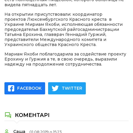
видела пятнадцать лет.
На открытии присутствовали: координатор
проектов Люксембургского Красного креста в
Украине Мириам Якоби, исполняющая обязанности
председателья Бахмутской райгосадминистрации
Татьяна Ерохина, главврач Геннадий Гуржий,
представители Международного комитета и
Украинского общества Красного Креста.
Мариам Якоби поблагодарила за содействие проекту
Ерохину и Гуржия а те, в свою очередь, выразили
надежду на продолжение сотрудничества.
FACEBOOK
TWITTER
КОМЕНТАРІ
Саша
01.08.2019 о 15:23