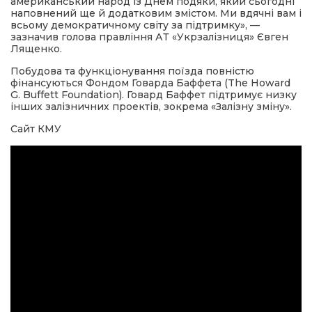
американський народ із Днем подяки, який сьогодні
наповнений ще й додатковим змістом. Ми вдячні вам і
всьому демократичному світу за підтримку», —
зазначив голова правління АТ «Укрзалізниця» Євген
Лященко.
Побудова та функціонування поїзда повністю
фінансуються Фондом Говарда Баффета (The Howard
G. Buffett Foundation). Говард Баффет підтримує низку
інших залізничних проектів, зокрема «Залізну зміну».
Сайт КМУ