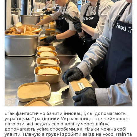
«Так фантастично бачити інновації, які допомагають
українцям. Працівники Укрзалізниці – це неймовірні
патріоти, які ведуть свою країну через війну,
допомагають усіма способами, які тільки можна собі
уявити. Планую в грудні зробити заїзд на Food Train та