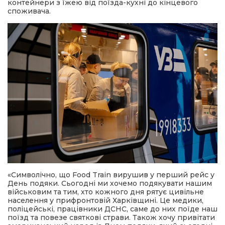
контейнери з їжею від поїзда-кухні до кінцевого
споживача.
«Символічно, що Food Train вирушив у перший рейс у
День подяки. Сьогодні ми хочемо подякувати нашим
військовим та тим, хто кожного дня рятує цивільне
населення у прифронтовій Харківщині. Це медики,
поліцейські, працівники ДСНС, саме до них поїде наш
поїзд та повезе святкові страви. Також хочу привітати