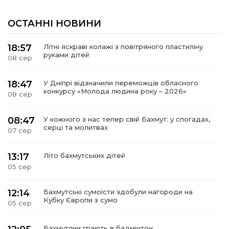
ОСТАННІ НОВИНИ
18:57
Літні яскраві колажі з повітряного пластиліну
руками дітей
08 сер
18:47
У Дніпрі відзначили переможців обласного
конкурсу «Молода людина року – 2026»
08 сер
08:47
У кожного з нас тепер свій Бахмут: у спогадах,
серці та молитвах
07 сер
13:17
Літо бахмутських дітей
05 сер
12:14
Бахмутські сумоїсти здобули нагороди на
Кубку Європи з сумо
05 сер
Бахмутяни грають в бадмінтон