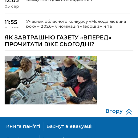
12:05
05 сер
11:55
Учасник обласного конкурсу «Молода людина
року – 2026» у номінація «Творці змін та
05 сер
можливостей» Владислав Воробйов
ЯК ЗАВТРАШНЮ ГАЗЕТУ «ВПЕРЕД»
ПРОЧИТАТИ ВЖЕ СЬОГОДНІ?
15:18
Мобільні клініки надали медичну допомогу 4
810 жителям Донеччини
03 сер
09:27
ВПО можуть не платити за частину
комунальних послуг: про що йдеться
03 сер
14:12
Досі ВПО? Юристка розповіла, коли
переселенці втрачають виплати та статус
01 сер
внутрішньо переміщеної особи
Вгору
14:04
Учасниця обласного конкурсу «Молода
людина року – 2026» у номінації «Пульс життя»
01 сер
Аліна Кулик
Книга пам’яті
Бахмут в евакуації