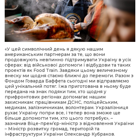
«У цей символічний день я дякую нашим
американським партнерам за те, що вони
продовжують невпинно підтримувати Україну в усіх
сферах: від військової допомоги і відбудови та таких
проектів як Food Train. Завдяки цьому величезному
внеску ми щодня стаємо ближчі до перемоги. Разом з
Фондом Говарда Баффета сьогодні ми відправляємо
цей унікальний потяг. Їжа приготована в ньому буде
передана на знак подяки тим, хто щодня у
прифронтових регіонах допомагає нашим
захисникам: працівникам ДСНС, поліцейським,
медикам, залізничникам, волонтерам. Укрзалізниця
рухає Україну попри все, і тепер вона зможе ще
більше допомогти тим, хто цього потребує», –
зазначив Віце-прем’єр-міністр з відновлення України
– Міністр розвитку громад, територій та
інфраструктури України Олександр Кубраков.