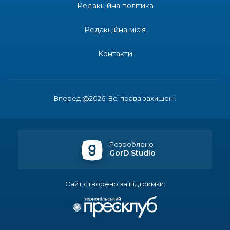
Редакційна політика
14:37
«Дві музи» у Рівному: свято краси, мистецтва
та натхнення!
28 лип
Редакційна місія
14:31
Зустріч провідних спортсменів і тренерів
Донеччини
Контакти
28 лип
14:23
Одна з найяскравіших постатей Бахмута –
Борис Сергійович Вальх, видатний лікар,
28 лип
епідеміолог, зоолог
Вперед @2026. Всі права захищені.
13:19
Бахмутських медичних працівників привітали з
професійним святом
25 лип
Розроблено
GorD Studio
13:10
Літо, враження, творчість
24 лип
Сайт створено за підтримки:
14:38
Кабмін запровадив персональне фінансування
соцпослуг для ВПО: кошти надходитимуть на
23 лип
спецрахунки