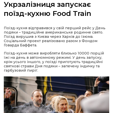
Укрзалізниця запускає
поїзд-кухню Food Train
а
Поїзд-кухня відправився у свій перший рейс у День
подяки – традиційне американське родинне свято.
Поїзд вирушив з Києва через Харків до Ізюма.
газети
Соціальний проект реалізовано разом з Фондом
Говарда Баффета.
ійна політика
Поїзд-кухня може виробляти близько 10000 порцій
їжі на день в автономному режимі. У день запуску,
крім усього іншого, у поїзді приготують традиційні
святкові страви Дня подяки – запечену індичку та
ійна місія
гарбузовий пиріг.
ти