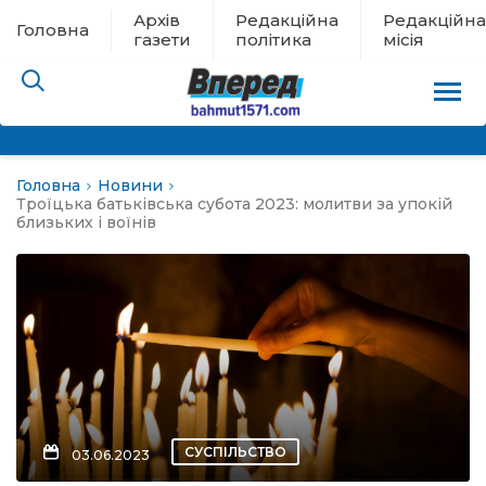
Архів
Редакційна
Редакційна
Головна
газети
політика
місія
Головна
Новини
пам’яті
Троїцька батьківська субота 2023: молитви за упокій
близьких і воїнів
 в евакуації
льство
ні новини
цина
СУСПІЛЬСТВО
03.06.2023