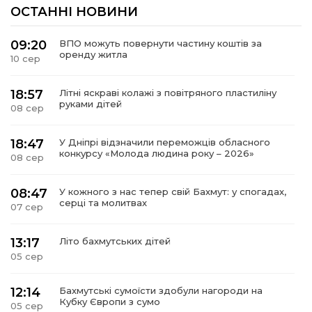
ОСТАННІ НОВИНИ
09:20
ВПО можуть повернути частину коштів за
оренду житла
10 сер
18:57
Літні яскраві колажі з повітряного пластиліну
руками дітей
08 сер
18:47
У Дніпрі відзначили переможців обласного
конкурсу «Молода людина року – 2026»
08 сер
08:47
У кожного з нас тепер свій Бахмут: у спогадах,
серці та молитвах
07 сер
13:17
Літо бахмутських дітей
05 сер
12:14
Бахмутські сумоїсти здобули нагороди на
Кубку Європи з сумо
05 сер