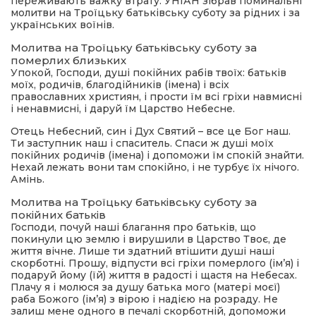
переживають важку втрату. УНІАН зібрав поминальні
молитви на Троїцьку батьківську суботу за рідних і за
українських воїнів.
Молитва на Троїцьку батьківську суботу за
померлих близьких
Упокой, Господи, душі покійних рабів твоїх: батьків
моїх, родичів, благодійників (імена) і всіх
православних християн, і прости їм всі гріхи навмисні
і ненавмисні, і даруй їм Царство Небесне.
Отець Небесний, син і Дух Святий – все це Бог наш.
Ти заступник наш і спаситель. Спаси ж душі моїх
покійних родичів (імена) і допоможи їм спокій знайти.
Нехай лежать вони там спокійно, і не турбує їх нічого.
Амінь.
Молитва на Троїцьку батьківську суботу за
покійних батьків
Господи, почуй наші благання про батьків, що
покинули цю землю і вирушили в Царство Твоє, де
життя вічне. Лише ти здатний втішити душі наші
скорботні. Прошу, відпусти всі гріхи померлого (ім’я) і
подаруй йому (їй) життя в радості і щастя на Небесах.
Плачу я і молюся за душу батька мого (матері моєї)
раба Божого (ім’я) з вірою і надією на розраду. Не
залиш мене одного в печалі скорботній, допоможи