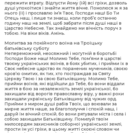
пережити втрату. Відпусти йому (їй) всі гріхи, дозволь
душі упокоїтися і знайти життя вічне. Помолюся ж я за
нього (її) і прославлю ім’я Твоє, Господи наш! Бо Ти
Отець наш, і лише ти знаєш, коли проб’є останню
годину наш на землі, щоб забрати після душі наші в
Царство Небесне. Так знайдемо ми вічність поруч з
тобою. На віки віків. Амінь.
Молитва за покійного воїна на Троїцьку
батьківську суботу
Непереможний, неосяжний і могутній в боротьбі
Господи Боже наш! Молимо Тебе, пом’яни в царстві
твоєму українських воїнів, в боях убитих, і прийми їх в
Своє небесне царство як поранених мучеників, своєю
кров’ю омитих, як тих, хто постраждав за Святу
Церкву Твою і за свою Батьківщину. Молимо Тебе,
прийми воїнів, які відійшли до Тебе, бо вони віддали
життя в бою за незалежність землі української, бо
захищали від ворогів православну віру, у важкі роки
захищали українську Батьківщину від чужих орд.
Прийми з миром душі рабів Твоїх, що воювали за
мирне життя наше, за благополуччя і спокій наш, і
даруй їм вічний спокій, бо вони рятували міста і села і
собою захищали Батьківщину. Помилуй твоїм
милосердям захисників соборної української землі,
прости їм усі гріхи, в цьому житті скоєні словом чи