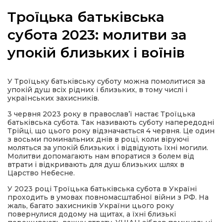
Троїцька батьківська
субота 2023: молитви за
упокій близьких і воїнів
а
газети
У Троїцьку батьківську суботу можна помолитися за
упокій душ всіх рідних і близьких, в тому числі і
українських захисників.
ійна політика
3 червня 2023 року в православ’ї настає Троїцька
батьківська субота. Так називають суботу напередодні
ійна місія
Трійці, що цього року відзначається 4 червня. Це один
з восьми поминальних днів в році, коли віруючі
моляться за упокій близьких і відвідують їхні могили.
Молитви допомагають нам впоратися з болем від
ти
втрати і відкривають для душ близьких шлях в
Царство Небесне.
У 2023 році Троїцька батьківська субота в Україні
проходить в умовах повномасштабної війни з РФ. На
жаль, багато захисників України цього року
повернулися додому на щитах, а їхні близькі