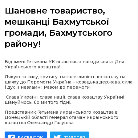
Шановне товариство,
мешканці Бахмутської
громади, Бахмутського
а
району!
газети
Від імені Гетьмана УК вітаю вас з нагоди свята, Дня
ійна політика
Українського козацтва!
Дякую за силу, звитягу, наполегливість козацьку на
ійна місія
шляху до Перемоги. Україна – козацька держава, сила
і дух її незламні. Разом до перемоги!
Слава Україні, слава нації, слава козацтву України!
ти
Шануймось, бо ми того гідні.
Представник Гетьмана Українського козацтва в
Донецькій області генерал отаман Українського
козацтва Олександр Галушка.
FACEBOOK
TWITTER