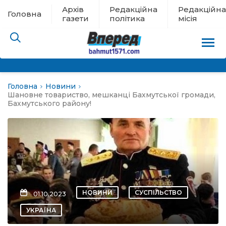
Архів
Редакційна
Редакційна
Головна
газети
політика
місія
Головна
Новини
пам’яті
Шановне товариство, мешканці Бахмутської громади,
Бахмутського району!
 в евакуації
льство
ні новини
НОВИНИ
СУСПІЛЬСТВО
01.10.2023
цина
УКРАЇНА