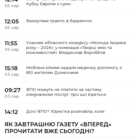
Кубку Європи з сумо
05 сер
12:05
Бахмутяни грають в бадмінтон
05 сер
11:55
Учасник обласного конкурсу «Молода людина
року – 2026» у номінація «Творці змін та
05 сер
можливостей» Владислав Воробйов
15:18
Мобільні клініки надали медичну допомогу 4
810 жителям Донеччини
03 сер
09:27
ВПО можуть не платити за частину
комунальних послуг: про що йдеться
03 сер
14:12
Досі ВПО? Юристка розповіла, коли
переселенці втрачають виплати та статус
01 сер
внутрішньо переміщеної особи
ЯК ЗАВТРАШНЮ ГАЗЕТУ «ВПЕРЕД»
ПРОЧИТАТИ ВЖЕ СЬОГОДНІ?
14:04
Учасниця обласного конкурсу «Молода