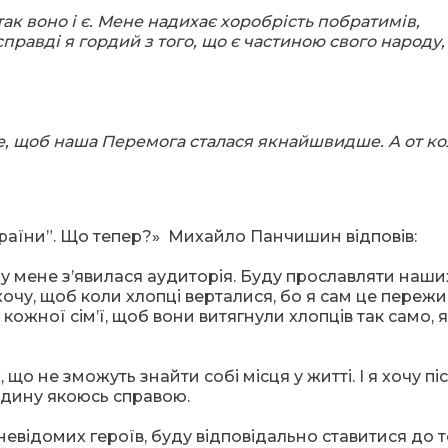
так воно і є. Мене надихає хоробрість побратимів,
справді
я гордий з того, що є частиною свого народу,
те, щоб наша Перемога сталася я
кнай
швидше. А от к
країни”. Що тепер?» Михайло Панчишин відповів:
р у мене з’явилася аудиторія. Буду прославляти наши
хочу, щоб коли хлопці верталися, бо я сам це пережи
кожної сім’ї, щоб вони витягнули хлопців так само, 
 що не зможуть знайти собі місця у житті. І я хочу пі
дину якоюсь справою.
невідомих героїв, буду відповідально ставитися до т