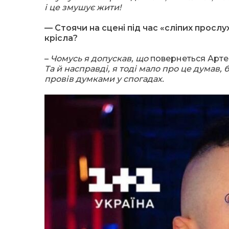
і це змушує жити!
— Стоячи на сцені під час «сліпих прослу
крісла?
–
Чомусь я допускав, що
повернеться Арт
Та й насправді, я тоді мало про це думав, 
провів думками у спогадах.