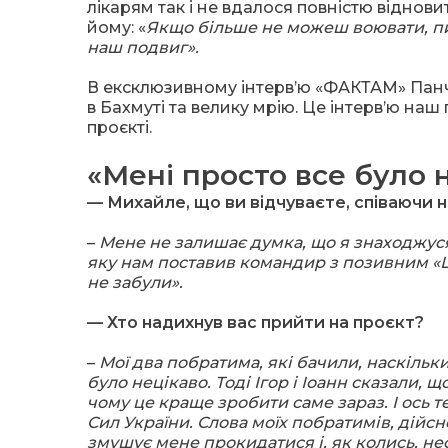
лікарям так і не вдалося повністю віднови
йому: «
Якщо більше не можеш воювати, пиш
наш подвиг».
В ексклюзивному інтерв’ю «ФАКТАМ» Панч
в Бахмуті та велику мрію. Це інтерв’ю наш
проєкті.
«Мені просто все було 
— Михайл
е, що ви відчуваєте, співаючи н
–
Мене не залишає думка, що я знаходжус
яку нам поставив командир з позивним «Шн
не забули».
— Хто надихнув вас прийти на проєкт?
–
Мої два побратима, які бачили, наскільки
було нецікаво. Тоді Ігор і Іоанн сказали, 
чому це краще зробити саме зараз. І ось 
Сил України. Слова моїх побратимів, дійсн
змушує мене прокидатися і, як колись, нес