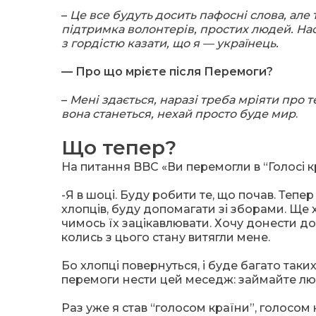
–
Це все будуть досить пафосні слова, але 
підтримка волонтерів, простих людей. На
з гордістю казати, що я — українець.
— Про що мрієте після Перемоги?
–
Мені здається, наразі треба мріяти про 
вона станеться, нехай просто буде мир
.
Що тепер?
На питання BBC «Ви перемогли в “Голосі 
-Я в шоці. Буду робити те, що почав. Тепе
хлопців, буду допомагати зі зборами. Ще 
чимось їх зацікавлювати. Хочу донести до 
колись з цього стану витягли мене.
Бо хлопці повернуться, і буде багато таких,
перемоги нести цей меседж: займайте лю
Раз уже я став “голосом країни”, голосом 