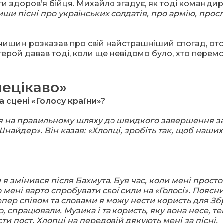
ти здоров’я бійця. Михайло згадує, як тоді командир
и пісні про українських солдатів, про армію, прос
ишин розказав про свій найстрашніший спогад, от
 герой давав тоді, коли ще невідомо було, хто перем
нецікаво»
а сцені «Голосу країни»?
я на правильному шляху до швидкого завершення за
айдер». Він казав: «Хлопці, зробіть так, щоб наших
 я змінився після Бахмута. Був час, коли мені просто
що мені варто спробувати свої сили на «Голосі». Поясн
тепер співом та словами я можу нести користь для З
о, спрацювали. Музика і та користь, яку вона несе, т
ти пост. Хлопці на передовій дякують мені за пісні,