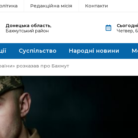
олітика
Редакційна місія
Контакти
Донецька область,
Сьогодні
Бахмутський район
Четвер, 
ції
Суспільство
Народні новини
М
аїни» розказав про Бахмут