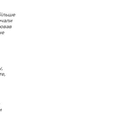
20:28
Як юні бахмутяни Латвією
більше
подорожували
17 лип
очали
цював
не
20:11
Політика у сфері ВПО
переходить до
17 лип
Мінрозвитку
16:12
Допомога має бути
справедливою, – нардеп
15 лип
у,
розповів, навіщо оновили
закон про права для ВПО
те,
16:03
Бахмутянка Тетяна
Бурикіна продовжує
15 лип
навчати дітей орігамі
и
06:41
Молодший сержант
Сергій Володимирович
15 лип
Печененко, позивний
Бахмут, 11.02.1984 –
05.12.2025