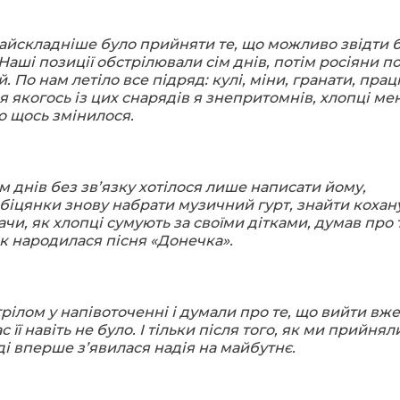
найскладніше було прийняти те, що можливо звідти 
Наші позиції обстрілювали сім днів, потім росіяни п
 По нам летіло все підряд: кулі, міни, гранати, пра
ля якогось
із цих снарядів я знепритомнів, хлопці ме
що щось змінилося.
м днів без зв’язку хотілос
я лише написати йому,
обіцянки знову набрати музичний гурт, знайти кохан
ачи, як хлопці сумують за своїми дітками, думав про 
так народилася пісня «Донечка».
трілом
у напівоточенні і думали про те, що вийти вже
 її навіть не було. І тільки після того, як ми прийнял
ді вперше зʼявилася надія на майбутнє.