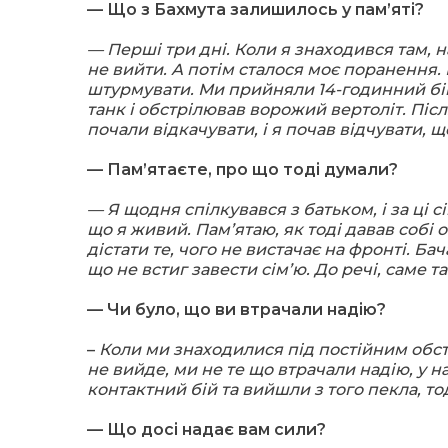
— Що з Бахмут
а залишилось у пам’яті?
— Перші три дні. Коли
я знаходився там, 
не вийти. А потім сталося моє поранення. 
штурмувати. Ми прийняли 14-годинний бій.
танк і обстрілював ворожий вертоліт. Піс
почали відкачувати, і я почав відчувати, 
— Пам’ятаєте, про що тоді думали?
— Я щодня спілкувався з батьком, і за ці сі
що я живий. Пам’ятаю, як тоді давав собі 
дістати те, чого не вистачає на фронті. Бач
що не встиг завести сім’ю. До речі, саме 
— Чи було, що ви втрачали надію?
–
Коли ми знаходилис
я під постійним обс
не вийде, ми не те що втрачали надію, у нас
контактний бій та вийшли з того пекла, то
— Що досі надає вам сили?