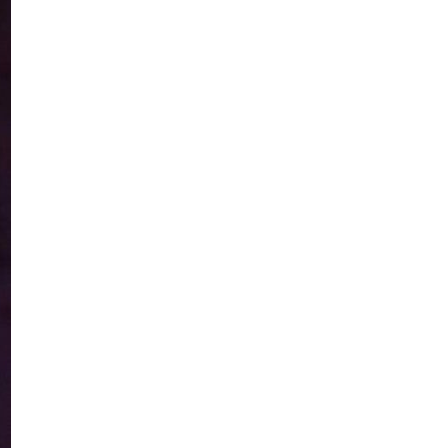
14:23
Одна з найяскравіших
постатей Бахмута –
28 лип
Борис Сергійович Вальх,
видатний лікар,
епідеміолог, зоолог
13:19
Бахмутських медичних
працівників привітали з
25 лип
професійним святом
13:10
Літо, враження, творчість
24 лип
14:38
Кабмін запровадив
персональне
23 лип
фінансування соцпослуг
для ВПО: кошти
надходитимуть на
спецрахунки
16:39
Іпотеку для ВПО