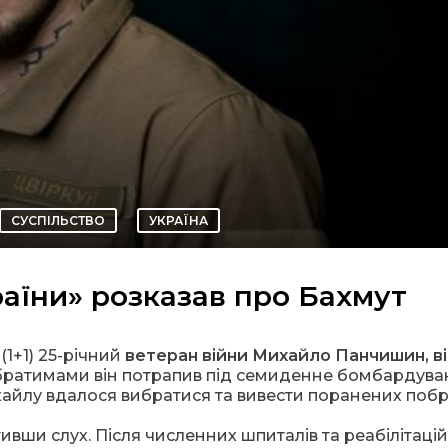
СУСПІЛЬСТВО
УКРАЇНА
аїни» розказав про Бахмут
(1+1) 25-річний
ветеран війни Михайло Панчишин, в
братимами він потрапив під семиденне бомбардува
хайлу вдалося вибратися та вивести поранених побр
ивши слух. Після численних шпиталів та реабілітацій