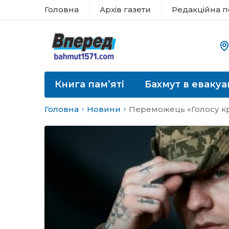
Головна
Архів газети
Редакційна п
Книга пам’яті
Бахмут в евакуа
Головна
Новини
Переможець «Голосу кр