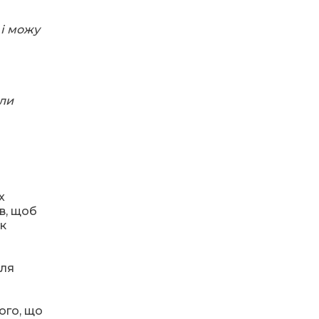
18:28
Пенсія 8400 грн і робота:
 і можу
коли виплату допомоги
14 лип
для ВПО можуть
продовжити
18:24
В Україні створять
оли
Координаційну раду з
14 лип
питань ВПО та
повернення українців із-
за кордону
18:15
Бахмутський код на
Гощанщині: коли традиції
14 лип
х
єднають громади
в, щоб
як
17:25
Маленькі бахмутяни у
Музеї роботів
10 лип
сля
17:18
Морські мушлі в техніці
макраме
10 лип
ого, що