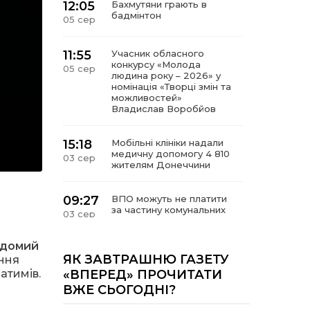
12:05
Бахмутяни грають в
бадмінтон
05 сер
11:55
Учасник обласного
конкурсу «Молода
05 сер
людина року – 2026» у
номінація «Творці змін та
можливостей»
Владислав Воробйов
15:18
Мобільні клініки надали
медичну допомогу 4 810
03 сер
жителям Донеччини
09:27
ВПО можуть не платити
за частину комунальних
03 сер
послуг: про що йдеться
ідомий
14:12
Досі ВПО? Юристка
ЯК ЗАВТРАШНЮ ГАЗЕТУ
ння
розповіла, коли
01 сер
атимів.
«ВПЕРЕД» ПРОЧИТАТИ
переселенці втрачають
ВЖЕ СЬОГОДНІ?
виплати та статус
внутрішньо переміщеної