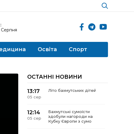
:
6 Серпня
едицина
Освіта
Спорт
ОСТАННІ НОВИНИ
13:17
Літо бахмутських дітей
05 сер
12:14
Бахмутські сумоїсти
здобули нагороди на
05 сер
Кубку Європи з сумо