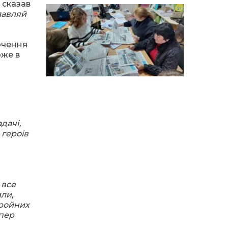
особи
 сказав
лавляй
14:04
Учасниця обласного
конкурсу «Молода
01 сер
людина року – 2026» у
очення
номінації «Пульс життя»
оже в
Аліна Кулик
15:58
Літо в Жовтих Водах
31 лип
15:30
Бахмутяни відвідали
дачі,
Музей науки
31 лип
 героїв
Національного
університету
«Полтавська політехніка
імені Юрія Кондратюка»
 все
15:24
Бахмутянка Ірина
Денисенко бере участь у
или,
31 лип
конкурсі «Молода
бройних
людина року – 2026»
епер