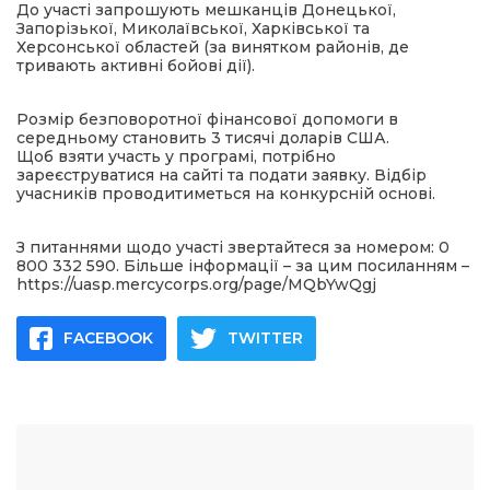
До участі запрошують мешканців Донецької,
Запорізької, Миколаївської, Харківської та
Херсонської областей (за винятком районів, де
тривають активні бойові дії).
Розмір безповоротної фінансової допомоги в
середньому становить 3 тисячі доларів США.
Щоб взяти участь у програмі, потрібно
зареєструватися на сайті та подати заявку. Відбір
учасників проводитиметься на конкурсній основі.
З питаннями щодо участі звертайтеся за номером: 0
800 332 590. Більше інформації – за цим посиланням –
https://uasp.mercycorps.org/page/MQbYwQgj
FACEBOOK
TWITTER