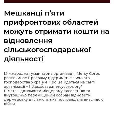
Мешканці п’яти
прифронтових областей
а
можуть отримати кошти на
відновлення
газети
сільськогосподарської
ійна політика
діяльності
ійна місія
Міжнародна гуманітарна організація Mercy Corps
розпочинає Програму підтримки сільського
ти
господарства України. Про це йдеться на сайті
організації – https://uasp.mercycorps.org/
Її мета – допомогти місцевому населенню та
внутрішньо переміщеним особам відновити
фермерську діяльність, яка постраждала внаслідок
війни.