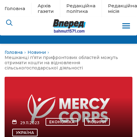
Архів
Редакційна
Редакційна
Головна
газети
політика
місія
Головна
Новини
пам’яті
Мешканці п’яти прифронтових областей можуть
отримати кошти на відновлення
сільськогосподарської діяльності
 в евакуації
льство
ні новини
цина
ЕКОНОМІКА
НОВИНИ
29.11.2023
УКРАЇНА