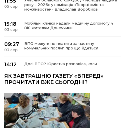
11:55
Учасник обласного конкурсу «Молода людина
року – 2026» у номінація «Творці змін та
05 сер
можливостей» Владислав Воробйов
15:18
Мобільні клініки надали медичну допомогу 4
810 жителям Донеччини
03 сер
09:27
ВПО можуть не платити за частину
комунальних послуг: про що йдеться
03 сер
14:12
Досі ВПО? Юристка розповіла, коли
переселенці втрачають виплати та статус
01 сер
внутрішньо переміщеної особи
ЯК ЗАВТРАШНЮ ГАЗЕТУ «ВПЕРЕД»
ПРОЧИТАТИ ВЖЕ СЬОГОДНІ?
14:04
Учасниця обласного конкурсу «Молода
людина року – 2026» у номінації «Пульс життя»
01 сер
Аліна Кулик
15:58
Літо в Жовтих Водах
31 лип