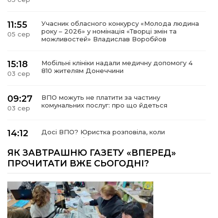
11:55
Учасник обласного конкурсу «Молода людина
року – 2026» у номінація «Творці змін та
05 сер
можливостей» Владислав Воробйов
15:18
Мобільні клініки надали медичну допомогу 4
810 жителям Донеччини
03 сер
09:27
ВПО можуть не платити за частину
комунальних послуг: про що йдеться
03 сер
14:12
Досі ВПО? Юристка розповіла, коли
переселенці втрачають виплати та статус
01 сер
внутрішньо переміщеної особи
ЯК ЗАВТРАШНЮ ГАЗЕТУ «ВПЕРЕД»
ПРОЧИТАТИ ВЖЕ СЬОГОДНІ?
14:04
Учасниця обласного конкурсу «Молода
людина року – 2026» у номінації «Пульс життя»
01 сер
Аліна Кулик
15:58
Літо в Жовтих Водах