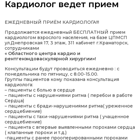
Кардиолог ведет прием
ЕЖЕДНЕВНЫЙ ПРИЁМ КАРДИОЛОГА!!!
Продолжается ежедневный БЕСПЛАТНЫЙ прием
а
кардиологом взрослого населения, на базе ЦПМСП
ул.Днепровская 17, 3 этаж, 311 кабинет г.Краматорск,
сотрудниками
газети
« Областного центра кардио и
рентгенэндоваскулярной хирургии»!
ійна політика
Консультации будут проводиться ежедневно : с
понедельника по пятницу, с 8.00-15.00.
Группы пациентов кому показана консультация
ійна місія
кардиолога:
– пациенты с болью в сердце
– пациенты с нарушениями ритма ( перебои в работе
ти
Сердца)
– пациенты с бради-нарушениями ритма( уреженное
сердцебиение)
– пациенты с тахи-нарушениями ритма ( учащенное
сердцебиение)
– пациента с впервые выявленными пороками сердца
( клапанные пороки и т.д.)
-пациенты с ранее прооперированными пороками