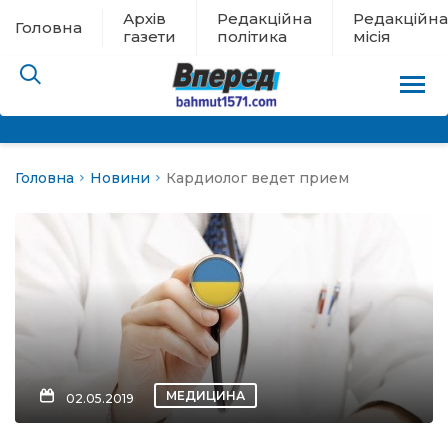
Архів
Редакційна
Редакційна
Головна
газети
політика
місія
Головна
Новини
Кардиолог ведет прием
пам’яті
 в евакуації
льство
ні новини
цина
МЕДИЦИНА
02.05.2019