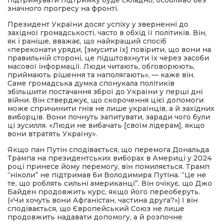
підтримувати підтримку буде складно, особливо без
значного прогресу на фронті.
Президент України досяг успіху у зверненні до
західної громадськості, часто в обхід її політиків. Він,
як і раніше, вважає, що найкращий спосіб
«переконати уряди, [змусити їх] повірити, що вони на
правильній стороні, це підштовхнути їх через засоби
масової інформації. Люди читають, обговорюють,
приймають рішення та наполягають», — каже він.
Саме громадська думка спонукала політиків
збільшити постачання зброї до України у перші дні
війни. Він стверджує, що скорочення цієї допомоги
може спричинити гнів не лише українців, а й західних
виборців. Вони почнуть запитувати, заради чого були
ці зусилля. «Люди не вибачать [своїм лідерам], якщо
вони втратять Україну».
Якщо пан Путін сподівається, що перемога Дональда
Трампа на президентських виборах в Америці у 2024
році принесе йому перемогу, він помиляється. Трамп
“ніколи” не підтримав би Володимира Путіна. “Це не
те, що роблять сильні американці”. Він очікує, що Джо
Байден продовжить курс, якщо його переоберуть.
(«Чи хочуть вони Афганістан, частина друга?») І він
сподівається, що Європейський Союз не лише
продовжить надавати допомогу, а й розпочне