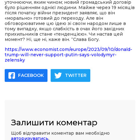
уточнюючи, яким чином; новий громадський договір
було рішенням однієї людини. Майже через 19 місяців
після початку війни президент заявляє, що він
«морально» готовий до переходу. Але він
обговорюватиме цю ідею зі своїм народом лише в
тому випадку, якщо слабкість в очах його західних
прихильників стане «тенденцією». Чи настав цей
момент? Ні, ще ні, каже він. “Слава Богу.
https://www.economist.com/europe/2023/09/10/donald-
trump-will-never-support-putin-says-volodymyr-
zelensky
FACEBOOK
TWITTER
Залишити коментар
Щоб відправити коментар вам необхідно
авторизуватись
.