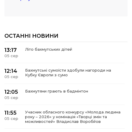
ОСТАННІ НОВИНИ
13:17
Літо бахмутських дітей
05 сер
12:14
Бахмутські сумоїсти здобули нагороди на
Кубку Європи з сумо
05 сер
12:05
Бахмутяни грають в бадмінтон
05 сер
11:55
Учасник обласного конкурсу «Молода людина
року – 2026» у номінація «Творці змін та
05 сер
можливостей» Владислав Воробйов