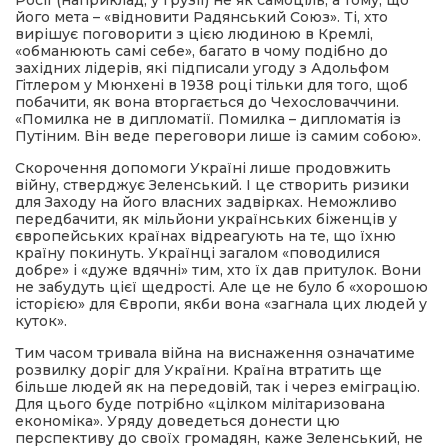
Росії (наприклад, у Грузії) не як самоціль, а тому, що
його мета – «відновити Радянський Союз». Ті, хто
вирішує поговорити з цією людиною в Кремлі,
«обманюють самі себе», багато в чому подібно до
західних лідерів, які підписали угоду з Адольфом
Гітлером у Мюнхені в 1938 році тільки для того, щоб
побачити, як вона вторгається до Чехословаччини.
«Помилка не в дипломатії. Помилка – дипломатія із
Путіним. Він веде переговори лише із самим собою».
Скорочення допомоги Україні лише продовжить
війну, стверджує Зеленський. І це створить ризики
для Заходу на його власних задвірках. Неможливо
передбачити, як мільйони українських біженців у
європейських країнах відреагують на те, що їхню
країну покинуть. Українці загалом «поводилися
добре» і «дуже вдячні» тим, хто їх дав притулок. Вони
не забудуть цієї щедрості. Але це не було б «хорошою
історією» для Європи, якби вона «загнала цих людей у
куток».
Тим часом тривала війна на виснаження означатиме
розвилку доріг для України. Країна втратить ще
більше людей як на передовій, так і через еміграцію.
Для цього буде потрібно «цілком мілітаризована
економіка». Уряду доведеться донести цю
перспективу до своїх громадян, каже Зеленський, не