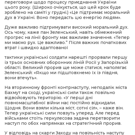
переговори щодо процесу приєднання України
цього року. (Широко очікується, що цей крок буде
зроблено на саміті у грудні.) «Це підтримає моральний
дух в Україні. Воно передасть цю енергію людям».
Дуже важливо підтримувати високий моральний дух.
Ось чому, каже пан Зеленський, навіть обмежений
прогрес на лінії фронту має важливе значення. «Тепер
ми маємо рух. Це важливо.” Після важких початкових
втрат і швидко адаптованої
тактики українські солдати нарешті прорвали першу
із трьох основних оборонних ліній Росії у Запорізькій
області. Великий прорив ще може статися, наполягає
Зеленський: «Якщо ми підштовхнемо їх із півдня,
вони втечуть».
На вторинному фронті контрнаступу, неподалік міста
Бахмут на сході, українські сили також повільно
відвойовують територію. «У перші дні
повномасштабної війни нас постійно відкидали.
Щодня. Вони взяли кілька міст, сотні сіл», – каже він.
Тепер українські сили повзуть уперед. Але перед
військами стоїть геркулесова задача перетворити
наступ по обох напрямках на стратегічний прорив.
У відповідь на скарги Заходу на повільність наступу