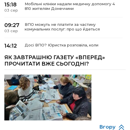
15:18
Мобільні клініки надали медичну допомогу 4
810 жителям Донеччини
03 сер
09:27
ВПО можуть не платити за частину
комунальних послуг: про що йдеться
03 сер
14:12
Досі ВПО? Юристка розповіла, коли
переселенці втрачають виплати та статус
01 сер
внутрішньо переміщеної особи
ЯК ЗАВТРАШНЮ ГАЗЕТУ «ВПЕРЕД»
ПРОЧИТАТИ ВЖЕ СЬОГОДНІ?
14:04
Учасниця обласного конкурсу «Молода
людина року – 2026» у номінації «Пульс життя»
01 сер
Аліна Кулик
15:58
Літо в Жовтих Водах
31 лип
15:30
Бахмутяни відвідали Музей науки
Національного університету «Полтавська
31 лип
політехніка імені Юрія Кондратюка»
Вгору