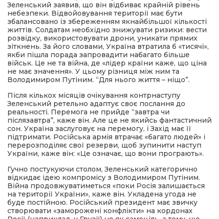
Зеленський заявив, що він відбиває крайній рівень
небезпеки. Відвойовування території має бути
збалансовано із збереженням якнайбільшої кількості
життів. Солдатам необхідно знижувати ризики: вести
розвідку, використовувати дрони, уникати прямих
зіткнень. За його словами, Україна втратила б «тисячі»,
якби пішла порада запровадити набагато більше
військ. Це не та війна, де «лідер країни каже, що ціна
не має значення». У цьому різниця між ним та
Володимиром Путіним. “Для нього життя – ніщо”.
Після кількох місяців очікування контрнаступу
Зеленський ретельно адаптує своє послання до
реальності. Перемога не прийде “завтра чи
післязавтра”, каже він. Але це не якийсь фантастичний
сон. Україна заслуговує на перемогу, і Захід має її
підтримати. Російська армія втрачає «багато людей» і
перерозподіляє свої резерви, щоб зупинити наступ
України, каже він: «Це означає, що вони програють».
Гучно постукуючи столом, Зеленський категорично
відкидає ідею компромісу з Володимиром Путіним.
Війна продовжуватиметься «поки Росія залишається
на території України», каже він. Укладена угода не
буде постійною. Російський президент має звичку
створювати «заморожені конфлікти» на кордонах