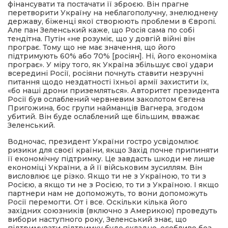
фінансувати та постачати її зброєю. Він прагне
перетворити Україну на неблагополучну, знелюднену
державу, біженці якої створюють проблеми в Європі.
Але пан Зеленський каже, що Росія сама по собі
тендітна. Путін «не розуміє, що у довгій війні він
програє. Тому що не має значення, що його
підтримують 60% або 70% [росіян]. Ні, його економіка
програє». У міру того, як Україна збільшує свої удари
всередині Росії, росіяни почнуть ставити незручні
питання щодо нездатності їхньої армії захистити їх,
«бо наші дрони приземляться». Авторитет президента
Росії був ослаблений червневим заколотом Євгена
Пригожина, бос групи найманців Вагнера, згодом
убитий. Він буде ослаблений ще більшим, вважає
Зеленський.
Водночас, президент України гостро усвідомлює
ризики для своєї країни, якщо Захід почне припиняти
її економічну підтримку. Це завдасть шкоди не лише
економіці України, а й її військовим зусиллям. Він
висловлює це різко. Якщо ти не з Україною, то ти з
Росією, а якщо ти не з Росією, то ти з Україною. І якщо
партнери нам не допоможуть, то вони допоможуть
Росії перемогти. От і все. Оскільки кілька його
західних союзників (включно з Америкою) проведуть
вибори наступного року, Зеленський знає, що