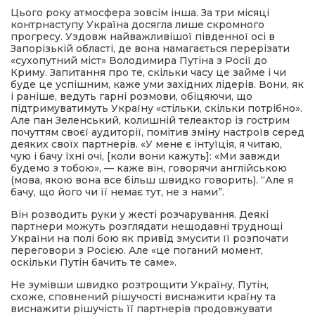
Цього року атмосфера зовсім інша. За три місяці
контрнаступу Україна досягла лише скромного
прогресу. Уздовж найважливішої південної осі в
Запорізькій області, де вона намагається перерізати
«сухопутний міст» Володимира Путіна з Росії до
Криму. Запитання про те, скільки часу це займе і чи
буде це успішним, каже уми західних лідерів. Вони, як
і раніше, ведуть гарні розмови, обіцяючи, що
підтримуватимуть Україну «стільки, скільки потрібно».
Але пан Зеленський, колишній телеактор із гострим
почуттям своєї аудиторії, помітив зміну настроїв серед
деяких своїх партнерів. «У мене є інтуїція, я читаю,
чую і бачу їхні очі, [коли вони кажуть]: «Ми завжди
будемо з тобою», — каже він, говорячи англійською
(мова, якою вона все більш швидко говорить). “Але я
бачу, що його чи її немає тут, не з нами”.
Він розводить руки у жесті розчарування. Деякі
партнери можуть розглядати нещодавні труднощі
України на полі бою як привід змусити її розпочати
переговори з Росією. Але «це поганий момент,
оскільки Путін бачить те саме».
Не зумівши швидко розтрощити Україну, Путін,
схоже, сповнений рішучості виснажити країну та
виснажити рішучість її партнерів продовжувати