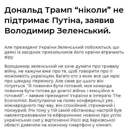
Дональд Трамп “ніколи” не
підтримає Путіна, заявив
Володимир Зеленський.
а
газети
Але президент України Зеленський побоюється, що
деякі із західних прихильників його країни втрачають
віру
ійна політика
Володимир зеленський не хоче думати про тривалу
війну, не кажучи вже про те, щоб говорити про її
ійна місія
можливість українцям, багато хто з яких все ще мріє
про швидку перемогу. Але саме до цього він
готується. “Я повинен бути готовий, моя команда
повинна бути готова до довгої війни, і емоційно я
ти
готовий”, – заявив президент України в інтерв’ю The
Economist. Виступаючи на полях конференції yes ,
міжнародного пау-вау, він спокійний, стриманий і
похмурий. Рік тому у тій самій обстановці настрій був
наелектризованим та ейфоричним; новини про успіх
українських сил у відтісненні Росії від Харківської
області дзвеніли на кожному смартфоні у кімнаті.