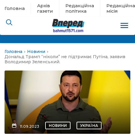
Архів
Редакційна
Редакційна
Головна
газети
політика
місія
Головна
Новини
пам’яті
Дональд Трамп “ніколи” не підтримає Путіна, заявив
Володимир Зеленський.
 в евакуації
льство
ні новини
цина
НОВИНИ
УКРАЇНА
11.09.2023