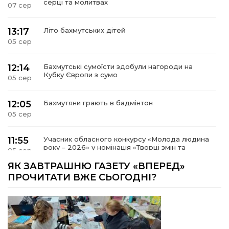
серці та молитвах
07 сер
13:17
Літо бахмутських дітей
05 сер
12:14
Бахмутські сумоїсти здобули нагороди на
Кубку Європи з сумо
05 сер
12:05
Бахмутяни грають в бадмінтон
05 сер
11:55
Учасник обласного конкурсу «Молода людина
року – 2026» у номінація «Творці змін та
05 сер
можливостей» Владислав Воробйов
ЯК ЗАВТРАШНЮ ГАЗЕТУ «ВПЕРЕД»
ПРОЧИТАТИ ВЖЕ СЬОГОДНІ?
15:18
Мобільні клініки надали медичну допомогу 4
810 жителям Донеччини
03 сер
09:27
ВПО можуть не платити за частину
комунальних послуг: про що йдеться
03 сер