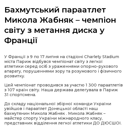
Бахмутський параатлет
Микола Жабняк – чемпіон
світу з метання диска у
а
Франції
газети
У Франції з 9 по 17 липня на стадіоні Charlety Stadium
ійна політика
міста Париж відбувся чемпіонат світу з легкої
атлетики серед осіб з ураженнями опорно-рухового
апарату, порушеннями зору та розумового і фізичного
ійна місія
розвитку.
Цей чемпіонат проводився за участю 1 300 параатлетів
ти
з 107 країн світу. Наша держава делегувала в Париж
31 спортсмена.
До складу національної збірної команди України
увійшов і параатлет Донецької області наш
бахмутянин Микола Жабняк . Микола Жабняк –
майстер спорту України міжнародного класу,
представник відділення легкої атлетики ДО ДЮСШОІ.