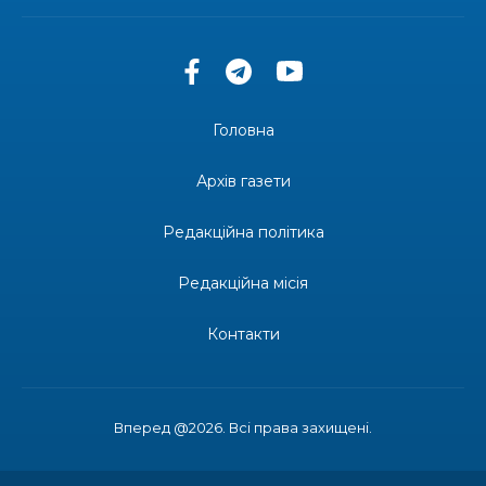
30 лип
13:33
Юні мешканці Бахмутської громади у Харкові
долучилися до проєкту «Радість у дитячих
30 лип
усмішках»
Головна
13:27
Інформація про фінансування матеріальної
допомоги мешканцям Бахмутської міської
30 лип
Архів газети
територіальної громади
Редакційна політика
14:37
«Дві музи» у Рівному: свято краси, мистецтва
та натхнення!
28 лип
Редакційна місія
14:31
Зустріч провідних спортсменів і тренерів
Донеччини
Контакти
28 лип
14:23
Одна з найяскравіших постатей Бахмута –
Борис Сергійович Вальх, видатний лікар,
28 лип
епідеміолог, зоолог
Вперед @2026. Всі права захищені.
13:19
Бахмутських медичних працівників привітали з