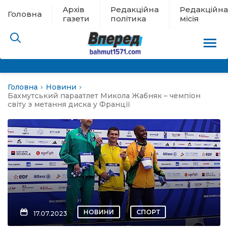
Архів
Редакційна
Редакційна
Головна
газети
політика
місія
Головна
Новини
пам’яті
Бахмутський параатлет Микола Жабняк – чемпіон
світу з метання диска у Франції
 в евакуації
льство
ні новини
цина
НОВИНИ
СПОРТ
17.07.2023