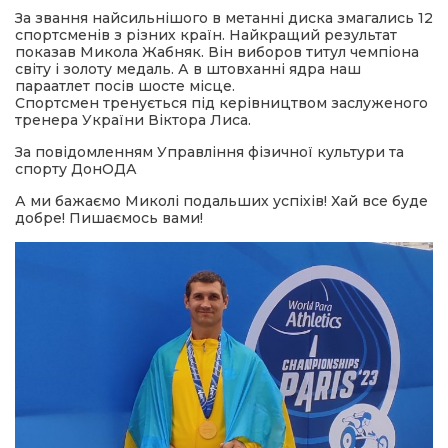
За звання найсильнішого в метанні диска змагались 12
спортсменів з різних країн. Найкращий результат
показав Микола Жабняк. Він виборов титул чемпіона
світу і золоту медаль. А в штовханні ядра наш
параатлет посів шосте місце.
Спортсмен тренується під керівництвом заслуженого
тренера України Віктора Лиса.
За повідомленням Управління фізичної культури та
спорту ДонОДА
А ми бажаємо Миколі подальших успіхів! Хай все буде
добре! Пишаємось вами!