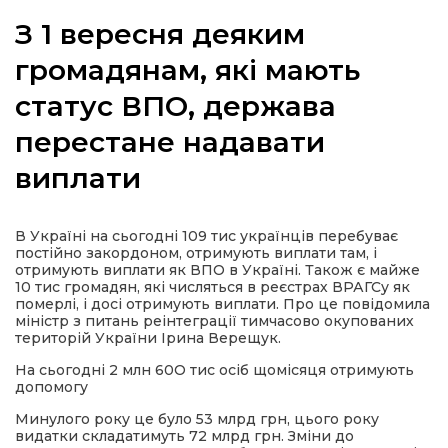
З 1 вересня деяким
громадянам, які мають
статус ВПО, держава
а
перестане надавати
газети
виплати
ійна політика
В Україні на сьогодні 109 тис українців перебуває
постійно закордоном, отримують виплати там, і
ійна місія
отримують виплати як ВПО в Україні. Також є майже
10 тис громадян, які числяться в реєстрах ВРАГСу як
померлі, і досі отримують виплати. Про це повідомила
ти
міністр з питань реінтеграції тимчасово окупованих
територій України Ірина Верещук.
На сьогодні 2 млн 60О тис осіб щомісяця отримують
допомогу
Минулого року це було 53 млрд грн, цього року
видатки складатимуть 72 млрд грн. Зміни до