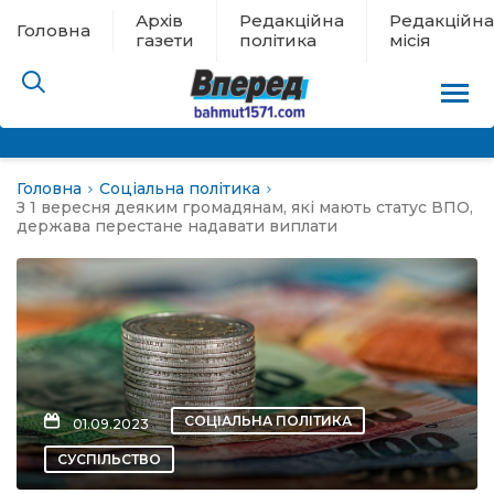
Архів
Редакційна
Редакційна
Головна
газети
політика
місія
Головна
Соціальна політика
пам’яті
З 1 вересня деяким громадянам, які мають статус ВПО,
держава перестане надавати виплати
 в евакуації
льство
ні новини
СОЦІАЛЬНА ПОЛІТИКА
01.09.2023
цина
СУСПІЛЬСТВО