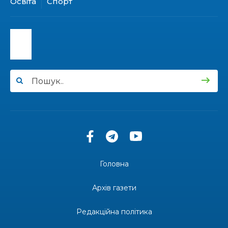
Освіта
Спорт
15:30
Бахмутяни відвідали Музей науки
Національного університету «Полтавська
31 лип
політехніка імені Юрія Кондратюка»
15:24
Бахмутянка Ірина Денисенко бере участь у
конкурсі «Молода людина року – 2026»
31 лип
13:40
“Серпневі свята” – Клуб з народознавства
“Народний календар”
30 лип
13:33
Юні мешканці Бахмутської громади у Харкові
долучилися до проєкту «Радість у дитячих
30 лип
усмішках»
Головна
13:27
Інформація про фінансування матеріальної
допомоги мешканцям Бахмутської міської
30 лип
Архів газети
територіальної громади
Редакційна політика
14:37
«Дві музи» у Рівному: свято краси, мистецтва
та натхнення!
28 лип