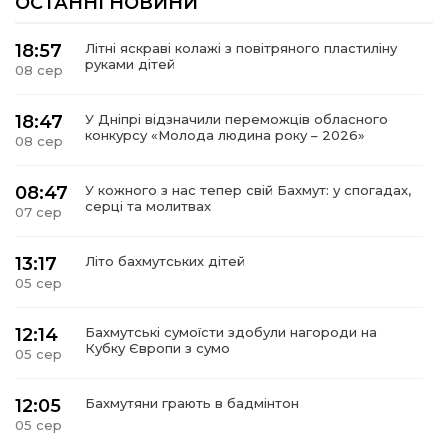
ОСТАННІ НОВИНИ
18:57
Літні яскраві колажі з повітряного пластиліну
руками дітей
08 сер
18:47
У Дніпрі відзначили переможців обласного
конкурсу «Молода людина року – 2026»
08 сер
08:47
У кожного з нас тепер свій Бахмут: у спогадах,
серці та молитвах
07 сер
13:17
Літо бахмутських дітей
05 сер
12:14
Бахмутські сумоїсти здобули нагороди на
Кубку Європи з сумо
05 сер
12:05
Бахмутяни грають в бадмінтон
05 сер