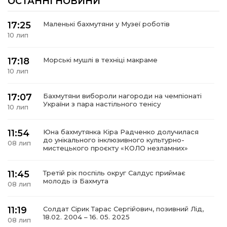
ОСТАННІ НОВИНИ
17:25
Маленькі бахмутяни у Музеї роботів
10 лип
17:18
Морські мушлі в техніці макраме
10 лип
17:07
Бахмутяни вибороли нагороди на чемпіонаті
України з пара настільного тенісу
10 лип
11:54
Юна бахмутянка Кіра Радченко долучилася
до унікального інклюзивного культурно-
08 лип
мистецького проєкту «КОЛО незламних»
11:45
Третій рік поспіль округ Салдус приймає
молодь із Бахмута
08 лип
11:19
Солдат Сірик Тарас Сергійович, позивний Лід,
18.02. 2004 – 16. 05. 2025
08 лип