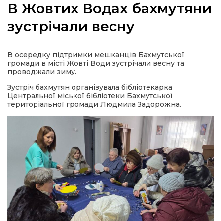
В Жовтих Водах бахмутяни
зустрічали весну
а
В осередку підтримки мешканців Бахмутської
громади в місті Жовті Води зустрічали весну та
проводжали зиму.
газети
Зустріч бахмутян організувала бібліотекарка
Центральної міської бібліотеки Бахмутської
ійна політика
територіальної громади Людмила Задорожна.
ійна місія
ти