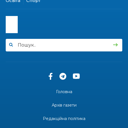
Освіта
Спорт
17:59
Бахмут танцює, Бахмут співає…
02 лип
12:00
Бахмутські майстри представили Донеччину
на фестивалі «Молодий борщ – 2026»
30 чер
11:34
Частина ВПО більше не отримає житловий
ваучер: що зміниться з 1 серпня
30 чер
11:14
Бахмутська молодь досліджує Полтаву
30 чер
Головна
13:55
Солдат Ігор Ігорович Кравець, позивний
Батон, 11.02.2001 — 17.06.2024
29 чер
Архів газети
19:00
Внутрішнє переміщення в Україні: тест, який
держава досі провалює
Редакційна політика
27 чер