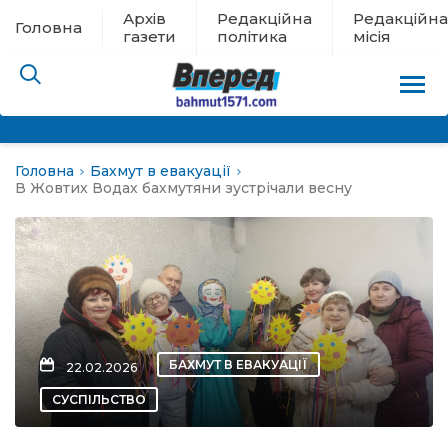
Архів
Редакційна
Редакційна
Головна
газети
політика
місія
Головна
Бахмут в евакуації
пам’яті
В Жовтих Водах бахмутяни зустрічали весну
 в евакуації
льство
ні новини
БАХМУТ В ЕВАКУАЦІЇ
22.02.2026
цина
СУСПІЛЬСТВО