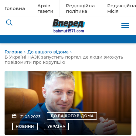
Архів
Редакційна
Редакційна
Головна
газети
політика
місія
Головна
До вашого відома
пам’яті
В Україні НАЗК запустить портал, де люди зможуть
повідомити про корупцію
 в евакуації
льство
ні новини
ДО ВАШОГО ВІДОМА
21.08.2023
цина
НОВИНИ
УКРАЇНА