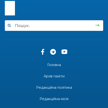
16:39
Іпотеку для ВПО спростили, але з одним
нюансом: деталі оновленої “єОселі”
22 лип
16:34
Перемога бахмутян на фіналі Кубка України з
легкоатлетичних метань
22 лип
14:44
Бахмутяни грали в парковий волейбол…
21 лип
13:17
Пишіть листи самому собі, або як уникнути
маніпуляцій без конфліктів
21 лип
Головна
12:41
Коли говорять гармати, музи не мовчать
20 лип
Архів газети
12:16
Бахмутяни взяли участь у фестивалі «Ількові
Редакційна політика
забави»
20 лип
Редакційна місія
20:28
Як юні бахмутяни Латвією подорожували