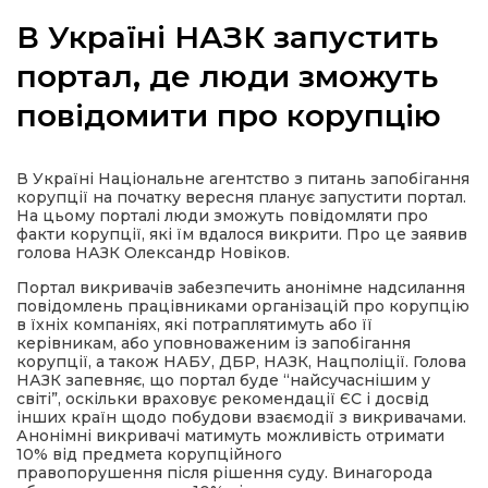
В Україні НАЗК запустить
портал, де люди зможуть
повідомити про корупцію
а
газети
В Україні Національне агентство з питань запобігання
корупції на початку вересня планує запустити портал.
На цьому порталі люди зможуть повідомляти про
ійна політика
факти корупції, які їм вдалося викрити. Про це заявив
голова НАЗК Олександр Новіков.
ійна місія
Портал викривачів забезпечить анонімне надсилання
повідомлень працівниками організацій про корупцію
в їхніх компаніях, які потраплятимуть або її
керівникам, або уповноваженим із запобігання
ти
корупції, а також НАБУ, ДБР, НАЗК, Нацполіції. Голова
НАЗК запевняє, що портал буде “найсучаснішим у
світі”, оскільки враховує рекомендації ЄС і досвід
інших країн щодо побудови взаємодії з викривачами.
Анонімні викривачі матимуть можливість отримати
10% від предмета корупційного
правопорушення після рішення суду. Винагорода