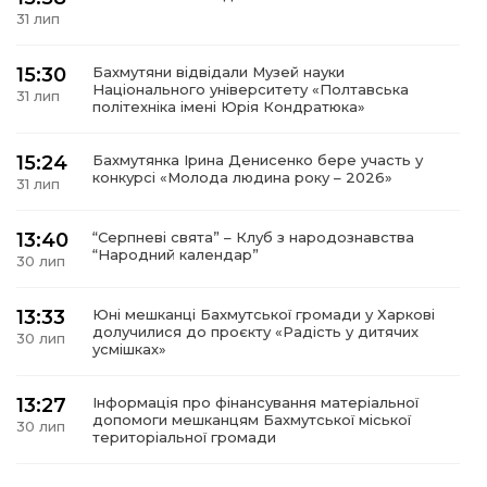
31 лип
15:30
Бахмутяни відвідали Музей науки
Національного університету «Полтавська
31 лип
політехніка імені Юрія Кондратюка»
15:24
Бахмутянка Ірина Денисенко бере участь у
конкурсі «Молода людина року – 2026»
31 лип
13:40
“Серпневі свята” – Клуб з народознавства
“Народний календар”
30 лип
13:33
Юні мешканці Бахмутської громади у Харкові
долучилися до проєкту «Радість у дитячих
30 лип
усмішках»
13:27
Інформація про фінансування матеріальної
допомоги мешканцям Бахмутської міської
30 лип
територіальної громади