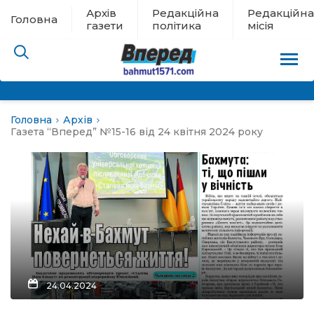
Архів
Редакційна
Редакційна
Головна
газети
політика
місія
Головна
Архів
пам’яті
Газета “Вперед” №15-16 від 24 квітня 2024 року
 в евакуації
льство
ні новини
цина
24.04.2024