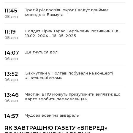
11:45
Третій рік поспіль округ Салдус приймає
молодь із Бахмута
08 лип
11:19
Солдат Сірик Тарас Сергійович, позивний Лід,
18.02. 2004 – 16. 05. 2025
08 лип
14:07
Де тчуться долі
06 лип
13:52
Бахмутяни у Полтаві побували на концерті
«Натхненні літом»
06 лип
13:46
Частині ВПО можуть призупинити виплати: що
варто зробити переселенцям
06 лип
14:57
Чудова вовняна акварель
03 лип
ЯК ЗАВТРАШНЮ ГАЗЕТУ «ВПЕРЕД»