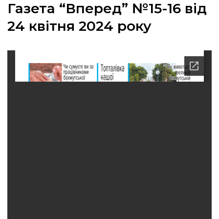
Газета “Вперед” №15-16 від
24 квітня 2024 року
а
газети
ійна політика
ійна місія
ти